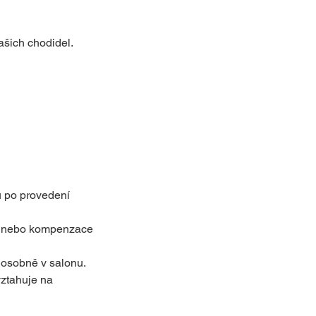
ašich chodidel.
ů po provedení
ní nebo kompenzace
osobně v salonu.
vztahuje na