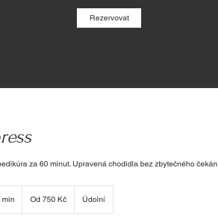
Rezervovat
ress
 pedikúra za 60 minut. Upravená chodidla bez zbytečného čekání
Od
750
0 min
1
Od 750 Kč
Údolní
českých
korun
h