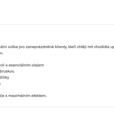
o
–
1
h
o
3
0
m
ální volba pro zaneprázdněné klienty, kteří chtějí mít chodidla u
i
u.
n
soli s esenciálním olejem
 bruskou
ůžičky
m