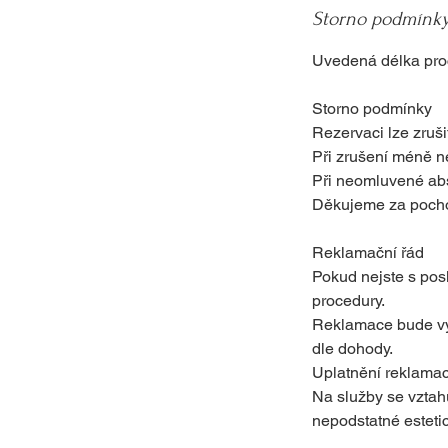
Storno podmínk
Uvedená délka proce
Storno podmínky
Rezervaci lze zruš
Při zrušení méně n
Při neomluvené ab
Děkujeme za pocho
Reklamační řád
Pokud nejste s pos
procedury.
Reklamace bude vy
dle dohody.
Uplatnění reklama
Na služby se vztah
nepodstatné estetic