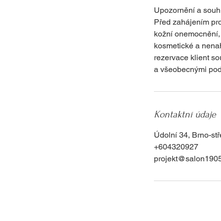
Upozornění a souhl
Před zahájením pro
kožní onemocnění, o
kosmetické a nenahr
rezervace klient s
a všeobecnými pod
Kontaktní údaje
Údolní 34, Brno-st
+604320927
projekt@salon1905