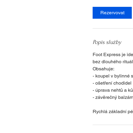
Rezervovat
Popis služby
Foot Express je ide
bez dlouhého rituál
Obsahuje:
- koupel v bylinné 
- ošetření chodidel
- úprava nehtů a k
- závěrečný balzá