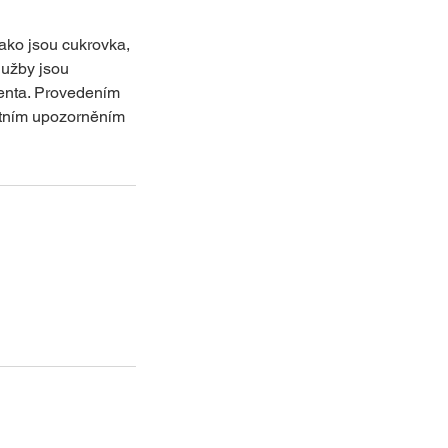
ako jsou cukrovka,
lužby jsou
ienta. Provedením
otním upozorněním