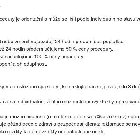
y
dury je orientační a může se lišit podle individuálního stavu v
it nebo změnit nejpozději 24 hodin předem bez poplatku.
ež 24 hodin předem účtujeme 50 % ceny procedury.
senci účtujeme 100 % ceny procedury.
pení a ohleduplnost.
kytnutou službou spokojeni, kontaktujte nás nejpozději do 3 dn
řízena individuálně, včetně možnosti opravy služby, opaková
ce je možné písemně (e-mailem na denisa-u@seznam.cz) nebo 
uje běžná péče o zdraví a bezpečnost klienta; reklamace se ne
ké rozdíly, které nevznikly nedbalostí personálu.