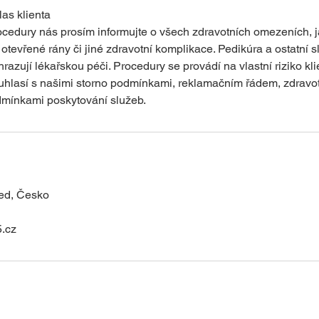
as klienta
cedury nás prosím informujte o všech zdravotních omezeních, j
tevřené rány či jiné zdravotní komplikace. Pedikúra a ostatní s
azují lékařskou péči. Procedury se provádí na vlastní riziko kl
ouhlasí s našimi storno podmínkami, reklamačním řádem, zdrav
mínkami poskytování služeb.
řed, Česko
.cz